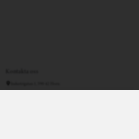
Kontakta oss
Industrigatan 1, 590 42 Horn
+46 (0)49430121
info@exposeinterior.se
Facebook
Instagram