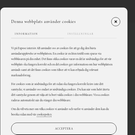
Denna webbplats använder cookies
PROJEKT
PROJEKT 13
INFORMATION
INSTÄLLNINGAR
Vi på Expose interiör AB använder oss av cookies för att ge dig den bästa
användarupplevelse av webbplatsen. En cookie är en liten textfil som sparas via
webbläsaren på din enhet. Det finns olika cookies varav en del är nödvändiga för att vår
webbplats ska fungera korrekt och en del cookies ger information om hur webbplatsen
används samt att det finns cookies som tillser att vi kan erbjuda dig relevant
marknadsföring.
För cookies som är nödvändiga för att sidan ska fungera korrekt krävs inte ditt
samtycke, vi använder oss endast av nödvändiga cookies. Du kan när som helst återta
ditt samtycke genom att välja att ta bort valda cookies i din webbläsare. Vissa cookies
raderas automatiskt när du stänger din webbläsare.
Om du vill veta mer om vilka cookies vi använder och varför vi använder dem kan du
besöka sidan med vår
cookiepolicy
.
ACCEPTERA